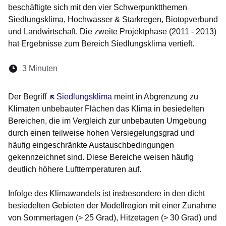
beschäftigte sich mit den vier Schwerpunktthemen
Siedlungsklima, Hochwasser & Starkregen, Biotopverbund
und Landwirtschaft. Die zweite Projektphase (2011 - 2013)
hat Ergebnisse zum Bereich Siedlungsklima vertieft.
Lesedauer:
3 Minuten
Öffnet sich in einem neuen Fenster
Öffnet sich in einem neuen Fenster
Öffnet sich in einem neuen Fenste
Öffnet sich in einem neuen Fe
Öffnet sich in einem neu
Der Begriff
Öffnet sich in einem neuen Fenster
Siedlungsklima
meint in Abgrenzung zu
Klimaten unbebauter Flächen das Klima in besiedelten
Bereichen, die im Vergleich zur unbebauten Umgebung
durch einen teilweise hohen Versiegelungsgrad und
häufig eingeschränkte Austauschbedingungen
gekennzeichnet sind. Diese Bereiche weisen häufig
deutlich höhere Lufttemperaturen auf.
Infolge des Klimawandels ist insbesondere in den dicht
besiedelten Gebieten der Modellregion mit einer Zunahme
von Sommertagen (> 25 Grad), Hitzetagen (> 30 Grad) und