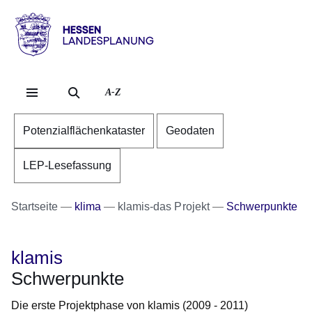
Direkt zum Kopf der Se
Direkt zum Inhalt
Direkt zum Fuß der Sei
Hessen
-
Landesplanung
A-Z
Potenzialflächenkataster
Geodaten
LEP-Lesefassung
Startseite
klima
klamis-das Projekt
Schwerpunkte
klamis
Schwerpunkte
Die erste Projektphase von klamis (2009 - 2011)