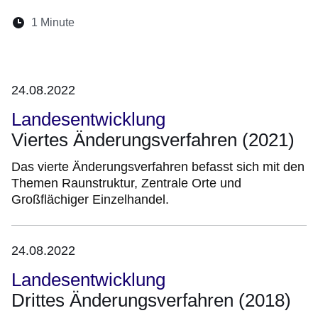
Lesedauer:
1 Minute
Öffnet sich in einem neuen Fenster
Öffnet sich in einem neuen Fenster
Öffnet sich in einem neuen Fenster
Öffnet sich in einem neuen Fen
Öffnet sich in einem neuen
24.08.2022
Landesentwicklung
Viertes Änderungsverfahren (2021)
Das vierte Änderungsverfahren befasst sich mit den
Themen Raunstruktur, Zentrale Orte und
Großflächiger Einzelhandel.
24.08.2022
Landesentwicklung
Drittes Änderungsverfahren (2018)