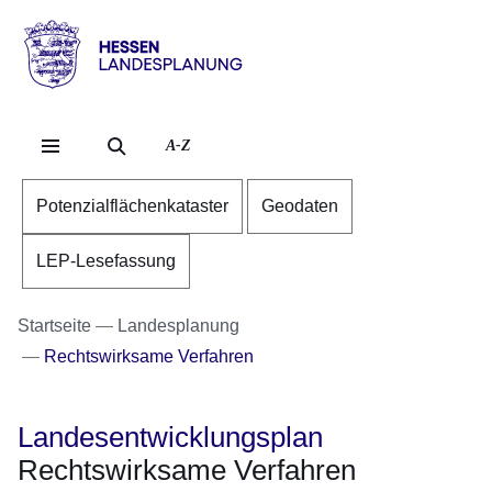
Direkt zum Kopf der Se
Direkt zum Inhalt
Direkt zum Fuß der Sei
Hessen
-
Landesplanung
A-Z
Potenzialflächenkataster
Geodaten
LEP-Lesefassung
Startseite
Landesplanung
Rechtswirksame Verfahren
Landesentwicklungsplan
Rechtswirksame Verfahren