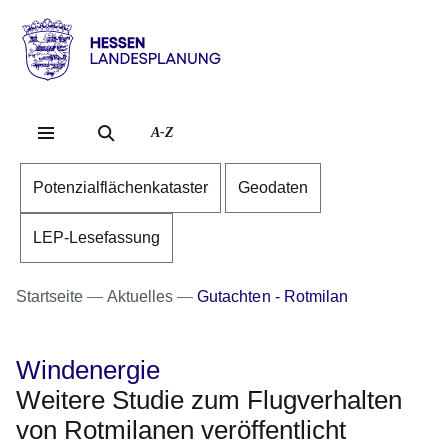
Direkt zum Kopf der S
Direkt zum Inhalt
Direkt zum Fuß der Se
Hessen
-
Landesplanung
A-Z
Potenzialflächenkataster
Geodaten
LEP-Lesefassung
Startseite
Aktuelles
Gutachten - Rotmilan
Windenergie
Weitere Studie zum Flugverhalten
von Rotmilanen veröffentlicht