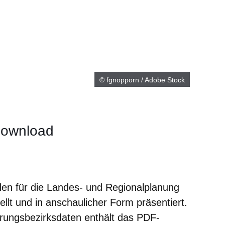
© fgnopporn / Adobe Stock
Download
neuen Fenster
inem neuen Fenster
 in einem neuen Fenster
sich in einem neuen Fenster
fnet sich in einem neuen Fenster
rden für die Landes- und Regionalplanung
lt und in anschaulicher Form präsentiert.
ungsbezirksdaten enthält das PDF-