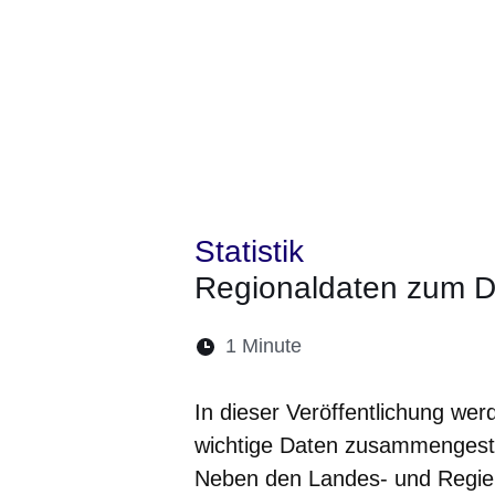
Statistik
Regionaldaten zum 
Lesedauer:
1 Minute
Öffnet sich in einem 
Öffnet sich in e
Öffnet sich
Öffnet 
Öf
In dieser Veröffentlichung we
wichtige Daten zusammengestel
Neben den Landes- und Regier