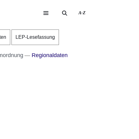
A-Z
eite
ite
ten
LEP-Lesefassung
mordnung
Regionaldaten