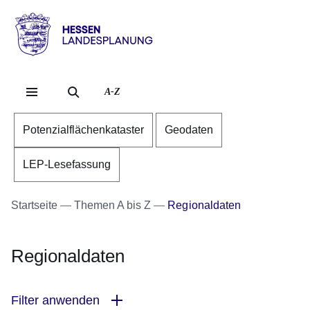
Direkt zum Kopf der Se
Direkt zum Inhalt
Direkt zum Fuß der Sei
Hessen
-
Landesplanung
A-Z
Potenzialflächenkataster
Geodaten
LEP-Lesefassung
Startseite
Themen A bis Z
Regionaldaten
Regionaldaten
Filter anwenden