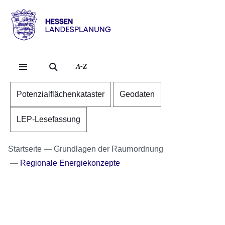
Direkt zum Kopf der Se
Direkt zum Inhalt
Direkt zum Fuß der Sei
Hessen
-
Landesplanung
A-Z
Potenzialflächenkataster
Geodaten
LEP-Lesefassung
Startseite
Grundlagen der Raumordnung
Regionale Energiekonzepte