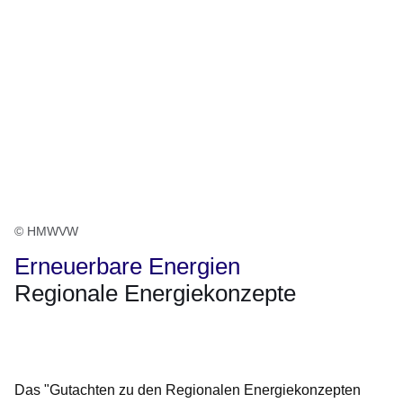
© HMWVW
Erneuerbare Energien
Regionale Energiekonzepte
Öffnet sich in einem neuen Fenster
Öffnet sich in einem neuen Fenster
Öffnet sich in einem neuen Fenster
Öffnet sich in einem neuen Fenster
Öffnet sich in einem neuen Fenster
Das "Gutachten zu den Regionalen Energiekonzepten