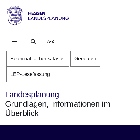
Direkt zum Kopf der Se
Direkt zum Inhalt
Direkt zum Fuß der Sei
Hessen
-
Landesplanung
A-Z
Potenzialflächenkataster
Geodaten
LEP-Lesefassung
Landesplanung
Grundlagen, Informationen im
Überblick