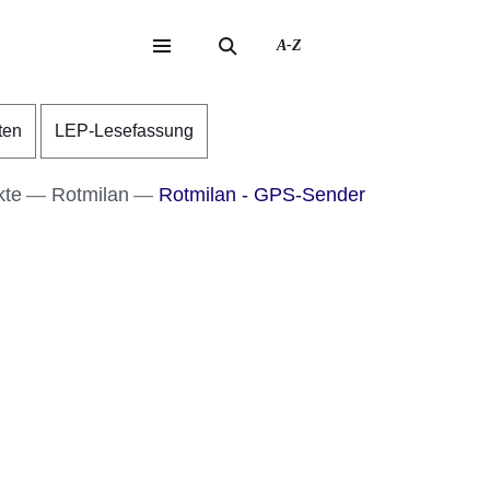
A-Z
eite
ite
ten
LEP-Lesefassung
kte
Rotmilan
Rotmilan - GPS-Sender