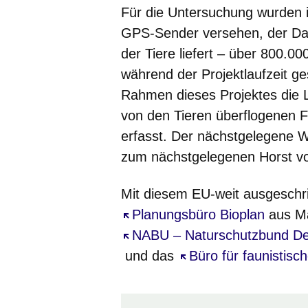
Für die Untersuchung wurden 
GPS-Sender versehen, der Dat
der Tiere liefert – über 800.
während der Projektlaufzeit g
Rahmen dieses Projektes die 
von den Tieren überflogenen 
erfasst. Der nächstgelegene W
zum nächstgelegenen Horst vo
Mit diesem EU-weit ausgeschr
Öffnet sich in einem neuen Fe
Planungsbüro Bioplan
aus Ma
Öffnet sich in einem neuen Fe
NABU – Naturschutzbund De
und das
Öffnet sich in einem
Büro für faunistisc