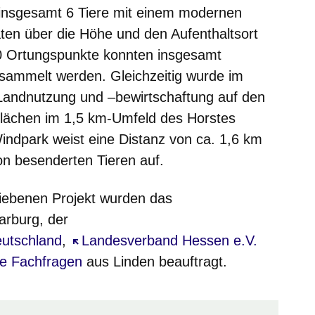
insgesamt 6 Tiere mit einem modernen
en über die Höhe und den Aufenthaltsort
000 Ortungspunkte konnten insgesamt
esammelt werden. Gleichzeitig wurde im
Landnutzung und –bewirtschaftung auf den
Flächen im 1,5 km-Umfeld des Horstes
indpark weist eine Distanz von ca. 1,6 km
n besenderten Tieren auf.
iebenen Projekt wurden das
nster
rburg, der
nster
utschland
,
Öffnet sich in einem neuen Fenster
Landesverband Hessen e.V.
 neuen Fenster
he Fachfragen
aus Linden beauftragt.