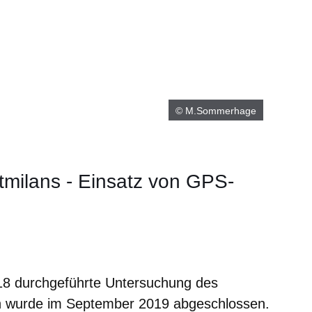
© M.Sommerhage
tmilans - Einsatz von GPS-
er
Fenster
euen Fenster
em neuen Fenster
018 durchgeführte Untersuchung des
n wurde im September 2019 abgeschlossen.