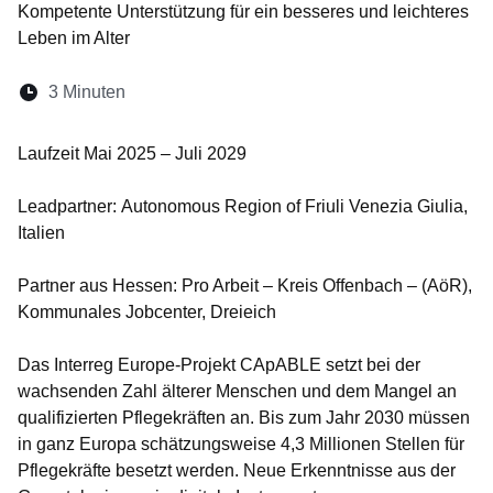
Kompetente Unterstützung für ein besseres und leichteres
Leben im Alter
Lesedauer:
3 Minuten
Öffnet sich in einem neuen Fenster
Öffnet sich in einem neuen Fenster
Öffnet sich in einem neuen Fenste
Öffnet sich in einem neuen Fe
Öffnet sich in einem neu
Laufzeit Mai 2025 – Juli 2029
Leadpartner: Autonomous Region of Friuli Venezia Giulia,
Italien
Partner aus Hessen: Pro Arbeit – Kreis Offenbach – (AöR),
Kommunales Jobcenter, Dreieich
Das Interreg Europe-Projekt CApABLE setzt bei der
wachsenden Zahl älterer Menschen und dem Mangel an
qualifizierten Pflegekräften an. Bis zum Jahr 2030 müssen
in ganz Europa schätzungsweise 4,3 Millionen Stellen für
Pflegekräfte besetzt werden. Neue Erkenntnisse aus der