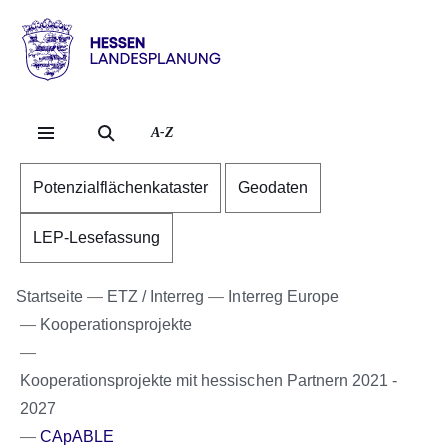
Direkt zum Kopf der Se
Direkt zum Inhalt
Direkt zum Fuß der Sei
Hessen
-
Landesplanung
A-Z
Potenzialflächenkataster
Geodaten
LEP-Lesefassung
Startseite
ETZ / Interreg
Interreg Europe
Kooperationsprojekte
Kooperationsprojekte mit hessischen Partnern 2021 -
2027
CApABLE