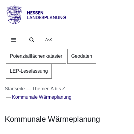
Direkt zum Kopf der Se
Direkt zum Inhalt
Direkt zum Fuß der Sei
Hessen
-
Landesplanung
A-Z
Potenzialflächenkataster
Geodaten
LEP-Lesefassung
Startseite
Themen A bis Z
Kommunale Wärmeplanung
Kommunale Wärmeplanung