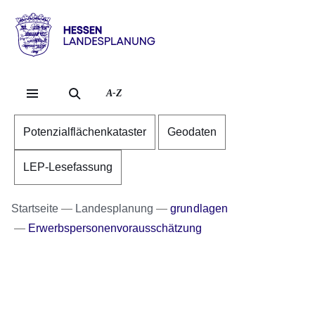
Direkt zum Kopf der Se
Direkt zum Inhalt
Direkt zum Fuß der Sei
Hessen
-
Landesplanung
A-Z
Potenzialflächenkataster
Geodaten
LEP-Lesefassung
Startseite
Landesplanung
grundlagen
Erwerbspersonenvorausschätzung