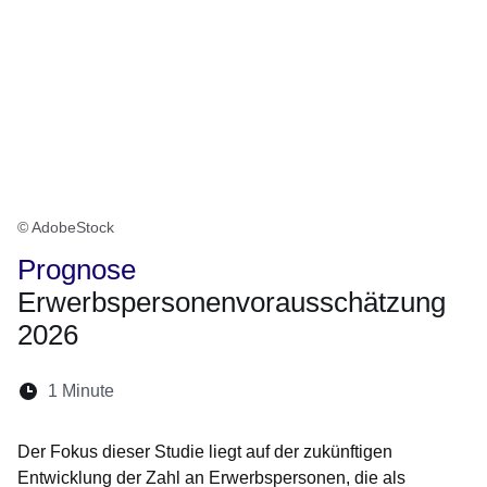
© AdobeStock
Prognose
Erwerbspersonenvorausschätzung
2026
Lesedauer:
1 Minute
Öffnet sich in einem neuen Fenster
Öffnet sich in einem neuen Fenster
Öffnet sich in einem neuen Fenster
Öffnet sich in einem neuen Fen
Öffnet sich in einem neuen
Der Fokus dieser Studie liegt auf der zukünftigen
Entwicklung der Zahl an Erwerbspersonen, die als