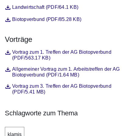
Datei
Öffnet sich in einem neuen Fenster
Landwirtschaft (PDF/64.1 KB)
Datei
Öffnet sich in einem neuen Fenster
Biotopverbund (PDF/85.28 KB)
Vorträge
Datei
Öffnet sich in einem neuen Fenster
Vortrag zum 1. Treffen der AG Biotopverbund
(PDF/563.17 KB)
Datei
Öffnet sich in einem neuen Fenster
Allgemeiner Vortrag zum 1. Arbeitstreffen der AG
Biotopverbund (PDF/1.64 MB)
Datei
Öffnet sich in einem neuen Fenster
Vortrag zum 3. Treffen der AG Biotopverbund
(PDF/5.41 MB)
Schlagworte zum Thema
klamis