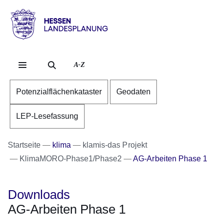
Direkt zum Kopf der Se
Direkt zum Inhalt
Direkt zum Fuß der Sei
Hessen
-
Landesplanung
A-Z
Potenzialflächenkataster
Geodaten
LEP-Lesefassung
Startseite
klima
klamis-das Projekt
KlimaMORO-Phase1/Phase2
AG-Arbeiten Phase 1
Downloads
AG-Arbeiten Phase 1