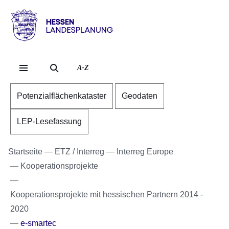
Direkt zum Kopf der Se
Direkt zum Inhalt
Direkt zum Fuß der Sei
Hessen
-
Landesplanung
A-Z
Potenzialflächenkataster
Geodaten
LEP-Lesefassung
Startseite
ETZ / Interreg
Interreg Europe
Kooperationsprojekte
Kooperationsprojekte mit hessischen Partnern 2014 -
2020
e-smartec