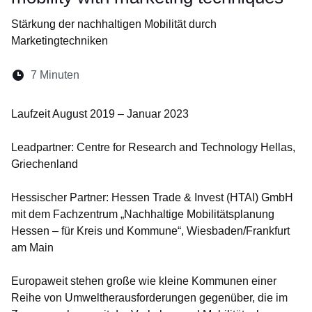
Stärkung der nachhaltigen Mobilität durch
Marketingtechniken
Lesedauer:
7 Minuten
Öffnet sich in einem neuen Fenster
Öffnet sich in einem neuen Fenster
Öffnet sich in einem neuen Fenste
Öffnet sich in einem neuen Fe
Öffnet sich in einem neu
Laufzeit August 2019 – Januar 2023
Leadpartner: Centre for Research and Technology Hellas,
Griechenland
Hessischer Partner: Hessen Trade & Invest (HTAI) GmbH
mit dem Fachzentrum „Nachhaltige Mobilitätsplanung
Hessen – für Kreis und Kommune“, Wiesbaden/Frankfurt
am Main
Europaweit stehen große wie kleine Kommunen einer
Reihe von Umweltherausforderungen gegenüber, die im