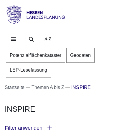
Direkt zum Kopf der Se
Direkt zum Inhalt
Direkt zum Fuß der Sei
Hessen
-
Landesplanung
A-Z
Potenzialflächenkataster
Geodaten
LEP-Lesefassung
Startseite
Themen A bis Z
INSPIRE
INSPIRE
Filter anwenden