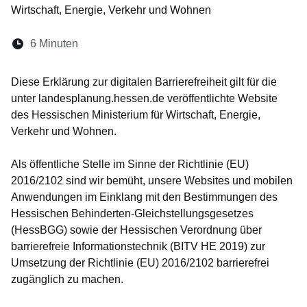
Wirtschaft, Energie, Verkehr und Wohnen
Lesedauer:
6 Minuten
Öffnet sich in einem neuen Fenster
Öffnet sich in einem neuen Fenster
Öffnet sich in einem neuen Fenste
Öffnet sich in einem neuen Fe
Öffnet sich in einem neu
Diese Erklärung zur digitalen Barrierefreiheit gilt für die
unter landesplanung.hessen.de veröffentlichte Website
des Hessischen Ministerium für Wirtschaft, Energie,
Verkehr und Wohnen.
Als öffentliche Stelle im Sinne der Richtlinie (EU)
2016/2102 sind wir bemüht, unsere Websites und mobilen
Anwendungen im Einklang mit den Bestimmungen des
Hessischen Behinderten-Gleichstellungsgesetzes
(HessBGG) sowie der Hessischen Verordnung über
barrierefreie Informationstechnik (BITV HE 2019) zur
Umsetzung der Richtlinie (EU) 2016/2102 barrierefrei
zugänglich zu machen.